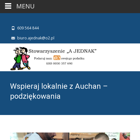
MENU
609 564 844
biuro.ajednak@o2.pl
Wspieraj lokalnie z Auchan –
podziękowania