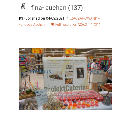
finał auchan (137)
Published on
04/09/2021
in
„ZACZAROWANI” –
Fundacja Auchan
Full resolution (2560 × 1701)
←
→
Previous
Next