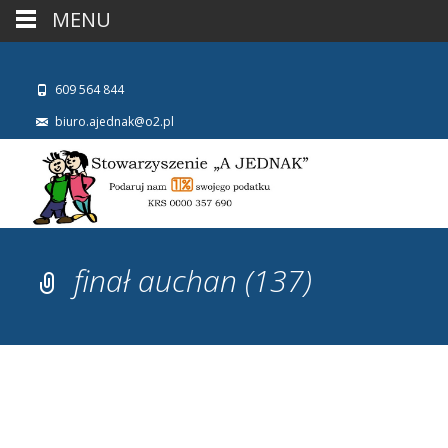
MENU
609 564 844
biuro.ajednak@o2.pl
finał auchan (137)