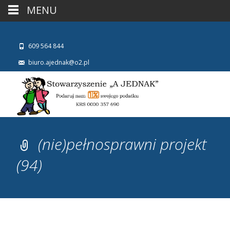
MENU
609 564 844
biuro.ajednak@o2.pl
(nie)pełnosprawni projekt
(94)