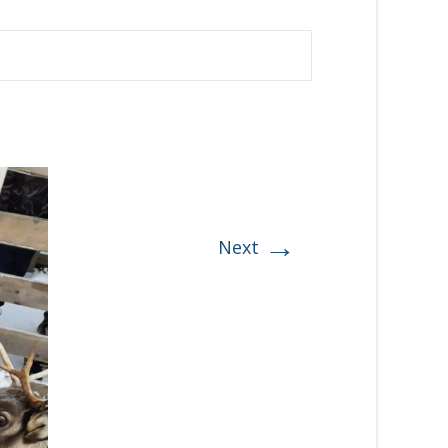
→
Next