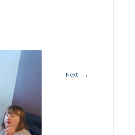
→
Next