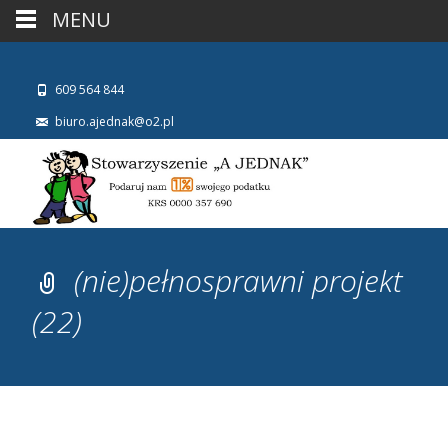
MENU
609 564 844
biuro.ajednak@o2.pl
(nie)pełnosprawni projekt
(22)