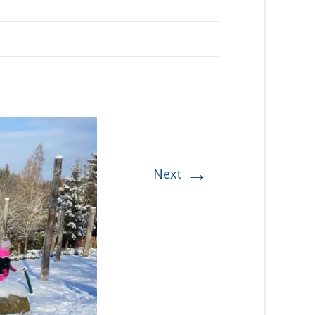
→
Next