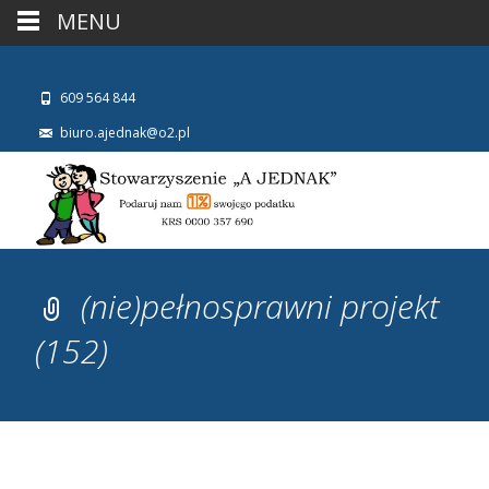
MENU
609 564 844
biuro.ajednak@o2.pl
(nie)pełnosprawni projekt
(152)