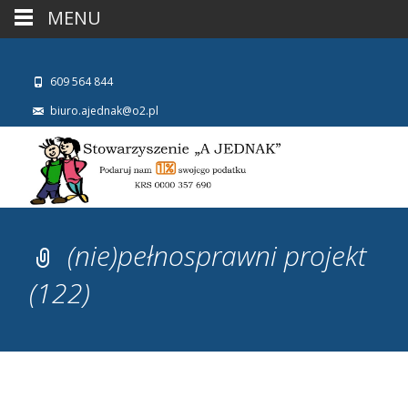
MENU
609 564 844
biuro.ajednak@o2.pl
(nie)pełnosprawni projekt
(122)