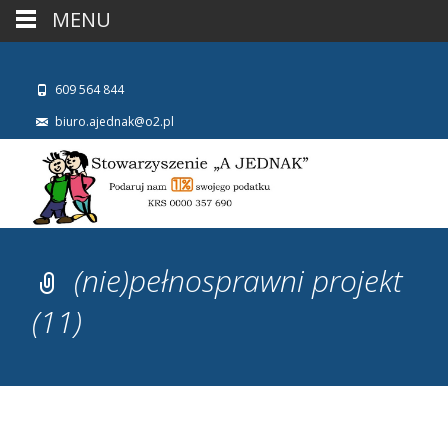
MENU
609 564 844
biuro.ajednak@o2.pl
(nie)pełnosprawni projekt
(11)